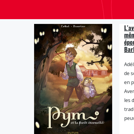
L’a
mêm
épo
Bar
Adél
de s
en p
Ave
les 
trad
peuv