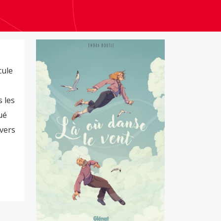
cule
s les
ué
ivers