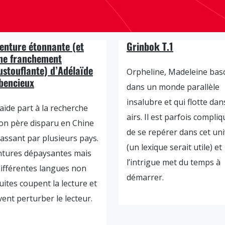
venture étonnante (et
Grinbok T.1
e franchement
ustouflante) d’Adélaïde
Orpheline, Madeleine bas
bencieux
dans un monde parallèle
insalubre et qui flotte dan
aïde part à la recherche
airs. Il est parfois compliq
on père disparu en Chine
de se repérer dans cet un
assant par plusieurs pays.
(un lexique serait utile) et
ntures dépaysantes mais
l’intrigue met du temps à
différentes langues non
démarrer.
uites coupent la lecture et
ent perturber le lecteur.