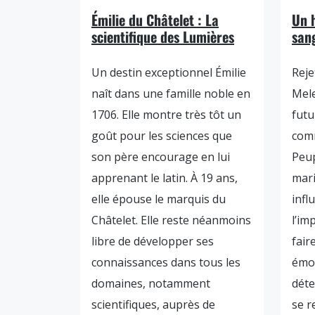
Émilie du Châtelet : La
Un 
scientifique des Lumières
sang
Un destin exceptionnel Émilie
Reje
naît dans une famille noble en
Mele
1706. Elle montre très tôt un
futu
goût pour les sciences que
comm
son père encourage en lui
Peup
apprenant le latin. À 19 ans,
mari
elle épouse le marquis du
infl
Châtelet. Elle reste néanmoins
l’im
libre de développer ses
fair
connaissances dans tous les
émot
domaines, notamment
déte
scientifiques, auprès de
se r