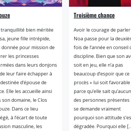
ouze
Troisième chance
tranquillité bien méritée
Avoir le courage de parler
sa, jeune fille intrépide,
Noa passe pour la deuxi
t donnée pour mission de
fois de l’année en conseil 
vrer les princesses
discipline. Bien que son av
rmées dans leurs donjons
soit en jeu, elle n’a pas
 de leur faire échapper à
beaucoup d’espoir que ce 
 destinée d’épouse de
procès » lui soit favorable
e. Elle les accueille ainsi
parce qu’elle sait qu’aucu
 son domaine, le Clos
des personnes présentes
uze. Dans ce lieu
se demande vraiment
égé, à l’écart de toute
pourquoi son attitude s’es
usion masculine, les
dégradée. Pourquoi elle [