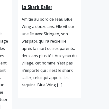
La Shark Caller
Amitié au bord de l’eau Blue
Wing a douze ans. Elle vit sur
it
une île avec Siringen, son
llage
waspapi, qui l’a recueillie
des
après la mort de ses parents,
les
deux ans plus tôt. Aux yeux du
nent
village, cet homme n’est pas
rant
n’importe qui : il est le shark
s
caller, celui qui appelle les
ur
requins. Blue Wing […]
ne
 tuer
]