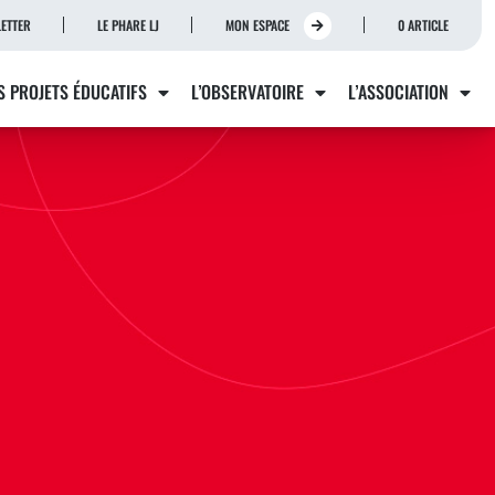
ETTER
LE PHARE LJ
MON ESPACE
0 ARTICLE
S PROJETS ÉDUCATIFS
L’OBSERVATOIRE
L’ASSOCIATION