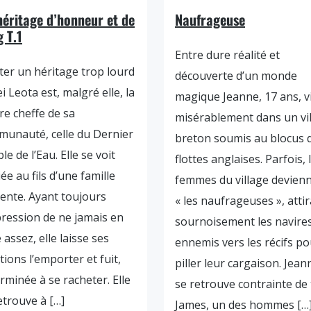
héritage d’honneur et de
Naufrageuse
 T.1
Entre dure réalité et
ter un héritage trop lourd
découverte d’un monde
i Leota est, malgré elle, la
magique Jeanne, 17 ans, v
re cheffe de sa
misérablement dans un vi
unauté, celle du Dernier
breton soumis au blocus 
le de l’Eau. Elle se voit
flottes anglaises. Parfois, 
ée au fils d’une famille
femmes du village devien
uente. Ayant toujours
« les naufrageuses », atti
pression de ne jamais en
sournoisement les navire
e assez, elle laisse ses
ennemis vers les récifs po
ions l’emporter et fuit,
piller leur cargaison. Jean
rminée à se racheter. Elle
se retrouve contrainte de
etrouve à […]
James, un des hommes […