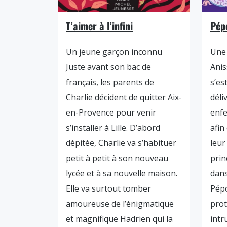
T’aimer à l’infini
Pép
Un jeune garçon inconnu
Une 
Juste avant son bac de
Anis
français, les parents de
s’es
Charlie décident de quitter Aix-
déli
en-Provence pour venir
enfe
s’installer à Lille. D’abord
afin
dépitée, Charlie va s’habituer
leur
petit à petit à son nouveau
princ
lycée et à sa nouvelle maison.
dans
Elle va surtout tomber
Pépo
amoureuse de l’énigmatique
prot
et magnifique Hadrien qui la
intr