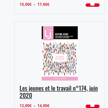
Plage
15,00
€
–
17,00
€
de
prix :
15,00€
à
17,00€
Les jeunes et le travail n°174, juin
2020
Plage
12,00
€
–
14,00
€