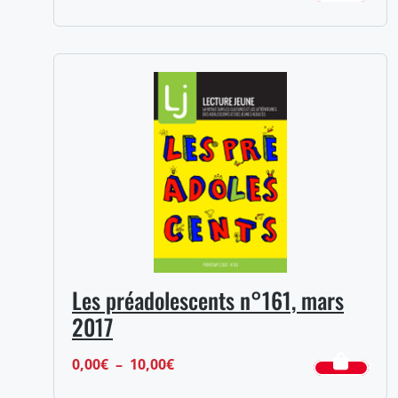
de
prix :
12,00€
à
14,00€
Les préadolescents n°161, mars
2017
Plage
0,00
€
–
10,00
€
de