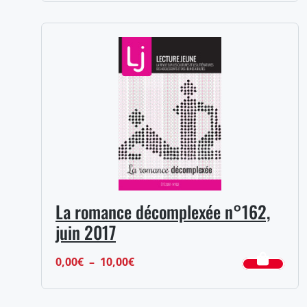
prix :
0,00€
à
10,00€
La romance décomplexée n°162,
juin 2017
Plage
0,00
€
–
10,00
€
de
prix :