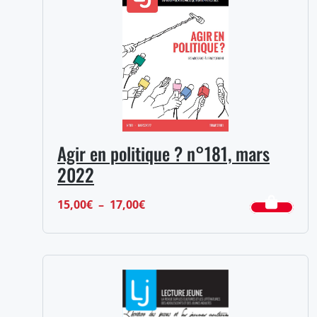
Agir en politique ? n°181, mars
2022
Plage
15,00
€
–
17,00
€
de
prix :
15,00€
à