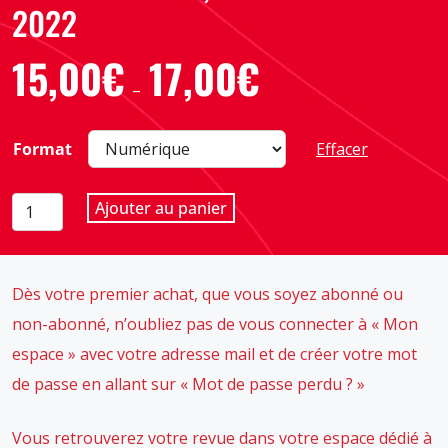
2022
15,00
€
17,00
€
Plage
–
de
prix :
Format
Effacer
15,00€
à
quantité
Ajouter au panier
17,00€
de
Les
classiques
Dès votre premier achat, que vous soyez abonné ou
font-
ils
non-abonné, n’oubliez pas de vous connecter à « Mon
kiffer
espace » avec votre adresse mail et de créer votre mot
?
de passe en allant sur « Mot de passe perdu ? »
Revue
N°183,
Vous retrouverez votre revue dans votre espace dédié à
septembre