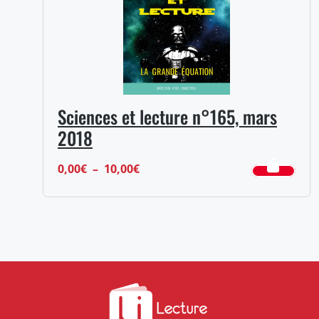
Sciences et lecture n°165, mars
2018
Plage
0,00
€
–
10,00
€
de
prix :
0,00€
à
10,00€