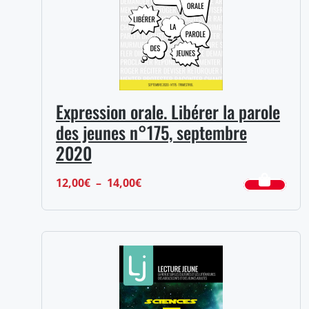
Expression orale. Libérer la parole
des jeunes n°175, septembre
2020
Plage
12,00
€
–
14,00
€
de
prix :
12,00€
à
14,00€