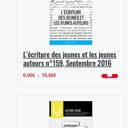
17,00€
L’écriture des jeunes et les jeunes
auteurs n°159, Septembre 2016
Plage
0,00
€
–
10,00
€
de
prix :
0,00€
à
10,00€