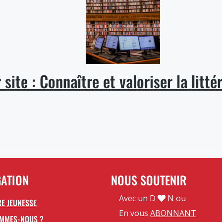
site : Connaître et valoriser la litt
GATION
NOUS SOUTENIR
Avec un D
N ou
E JEUNESSE
En vous
ABONNANT
OMMES-NOUS ?