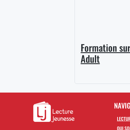
Formation sur 
Adult
NAVI
LECTUR
QUI S