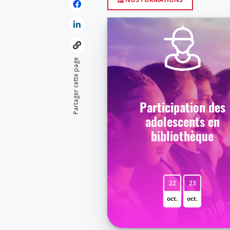
Partager cette page
Participation des
adolescents en
bibliothèque
22
23
oct.
oct.