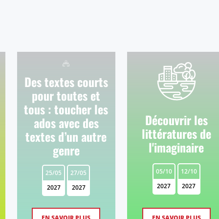
Des textes courts
pour toutes et
tous : toucher les
Découvrir les
ados avec des
littératures de
textes d’un autre
l'imaginaire
genre
05/10
12/10
25/05
27/05
2027
2027
2027
2027
EN SAVOIR PLUS
EN SAVOIR PLUS