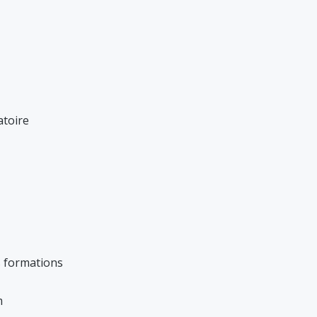
atoire
s formations
m