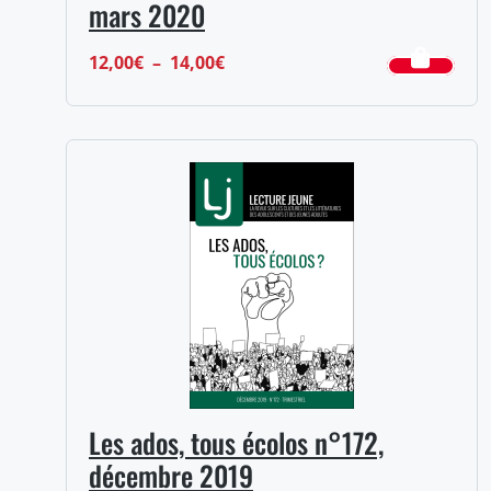
mars 2020
Plage
12,00
€
–
14,00
€
de
prix :
12,00€
à
14,00€
Les ados, tous écolos n°172,
décembre 2019