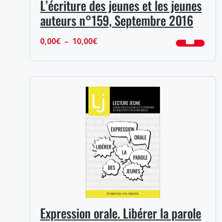
L’écriture des jeunes et les jeunes
auteurs n°159, Septembre 2016
Plage
0,00
€
–
10,00
€
de
prix :
0,00€
à
10,00€
Expression orale. Libérer la parole