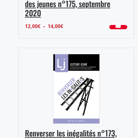
des jeunes n°175, septembre
2020
Plage
12,00
€
–
14,00
€
de
prix :
12,00€
à
14,00€
Renverser les inégalités n°173,