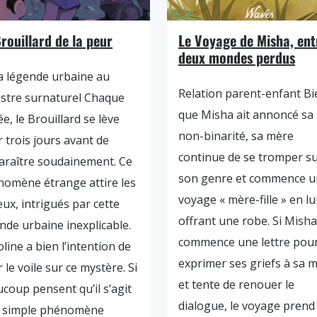
rouillard de la peur
Le Voyage de Misha, ent
deux mondes perdus
a légende urbaine au
Relation parent-enfant Bi
stre surnaturel Chaque
que Misha ait annoncé sa
e, le Brouillard se lève
non-binarité, sa mère
 trois jours avant de
continue de se tromper s
araître soudainement. Ce
son genre et commence u
omène étrange attire les
voyage « mère-fille » en lu
eux, intrigués par cette
offrant une robe. Si Misha
nde urbaine inexplicable.
commence une lettre pou
line a bien l’intention de
exprimer ses griefs à sa 
r le voile sur ce mystère. Si
et tente de renouer le
coup pensent qu’il s’agit
dialogue, le voyage prend
n simple phénomène