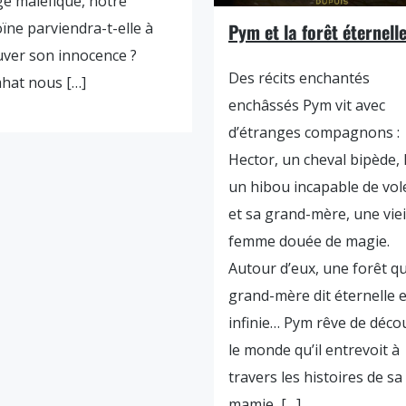
e maléfique, notre
ïne parviendra-t-elle à
Pym et la forêt éternelle
ver son innocence ?
Des récits enchantés
hat nous […]
enchâssés Pym vit avec
d’étranges compagnons :
Hector, un cheval bipède,
un hibou incapable de vol
et sa grand-mère, une viei
femme douée de magie.
Autour d’eux, une forêt qu
grand-mère dit éternelle e
infinie… Pym rêve de déco
le monde qu’il entrevoit à
travers les histoires de sa
mamie, […]