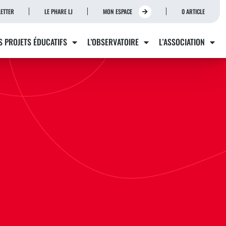
ETTER
LE PHARE LJ
MON ESPACE
0 ARTICLE
S PROJETS ÉDUCATIFS
L’OBSERVATOIRE
L’ASSOCIATION