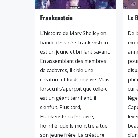
Frankenstein
Le B
L’histoire de Mary Shelley en
De l
bande dessinée Frankenstein
mon
est un jeune et brillant savant.
anné
En assemblant des membres
pour
de cadavres, il crée une
disp
créature et lui donne vie. Mais
phén
lorsqu’il s’aperçoit que celle-ci
curi
est un géant terrifiant, il
lége
s’enfuit. Plus tard,
Capo
Frankenstein découvre,
leve
horrifié, que le monstre a tué
beau
son jeune frère. La créature
d’u