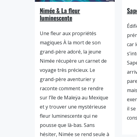
Nimée & La fleur
Sap
luminescente
Édif
Une fleur aux propriétés
prén
magiques À la mort de son
car 
grand-père adoré, la jeune
s’in
Nimée récupère un carnet de
Sape
voyage très précieux. Le
arri
grand-père aventurier y
pare
raconte comment se rendre
mais
sur l’île de Maleÿa au Mexique
exer
et y trouver une mystérieuse
il s
fleur luminescente qui ne
cons
pousse que là-bas. Sans
hésiter, Nimée se rend seule à