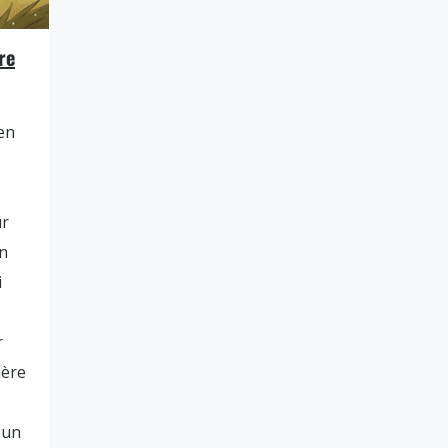
re
en
ur
n
i
r
mère
 un