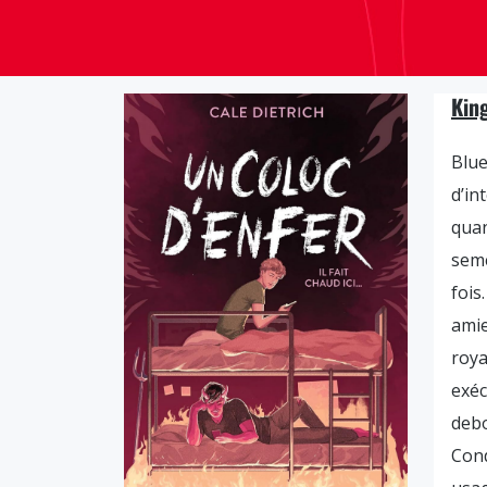
Kin
Blue
d’in
quan
seme
fois
amie
roy
exéc
debo
Con