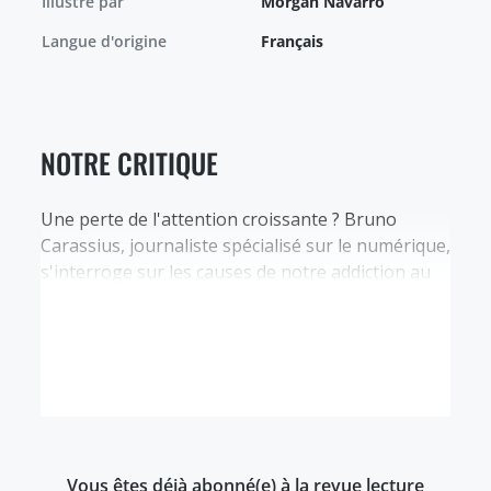
Illustré par
Morgan Navarro
Langue d'origine
Français
NOTRE CRITIQUE
Une perte de l'attention croissante ? Bruno
Carassius, journaliste spécialisé sur le numérique,
s'interroge sur les causes de notre addiction au
téléphone, à l'occasion de l'écriture d'un texte sur
l'économie de l'attention et avec comme point de
départ l'idée que les millennials, aussi appelés
génération Y (jeunes âgés entre 25 et 35 ans) ont
une…
Vous êtes déjà abonné(e) à la revue lecture