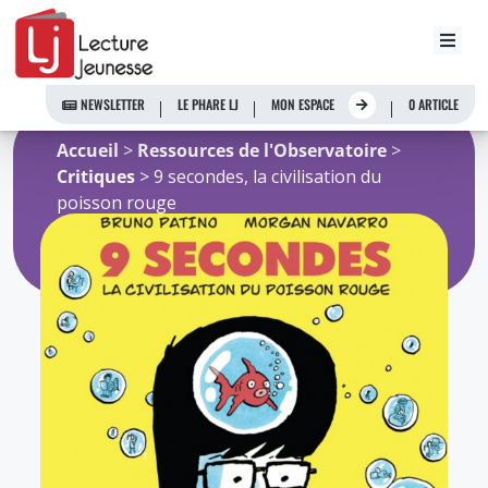
Aller
au
NEWSLETTER
LE PHARE LJ
MON ESPACE
0 ARTICLE
contenu
Accueil
>
Ressources de l'Observatoire
>
Critiques
> 9 secondes, la civilisation du
poisson rouge