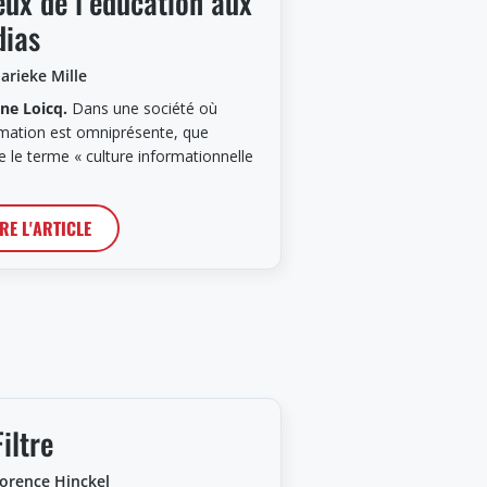
eux de l’éducation aux
ias
arieke Mille
ne Loicq.
Dans une société où
ormation est omniprésente, que
ie le terme « culture informationnelle
IRE L'ARTICLE
Filtre
lorence Hinckel