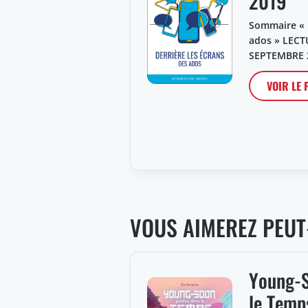
2019
Sommaire « D
ados » LECT
SEPTEMBRE 
VOIR LE
VOUS AIMEREZ PEUT
Young-S
le Temp