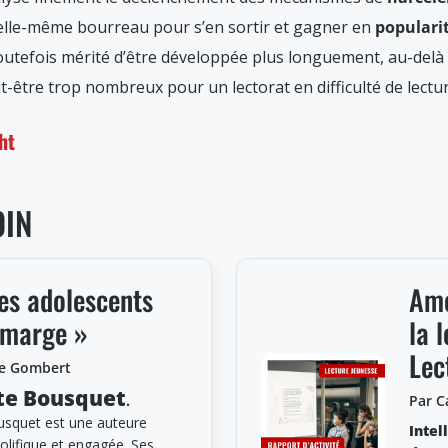
r elle-même bourreau pour s’en sortir et gagner en
populari
toutefois mérité d’être développée plus longuement, au-delà
t-être trop nombreux pour un lectorat en difficulté de lectur
ht
OIN
les adolescents
Ame
 marge »
la 
Lec
le Gombert
te Bousquet
.
Par C
usquet est une auteure
Intel
rolifique et engagée. Ses