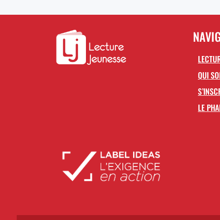
NAVI
LECTUR
QUI S
S’INSC
LE PHA