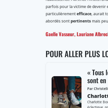
parfois pour la victime de deveni
particulièrement
efficace
, aurait 
abordés sont
pertinents
mais peu
Gaelle Vasseur, Lauriane Albrec
POUR ALLER PLUS L
« Tous 
sont en
Par Christel
Charlot
Charlotte Bo
éclectique, p