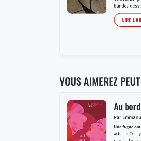
bandes dessi
LIRE L'A
VOUS AIMEREZ PEUT
Au bord
Par Emmanue
Une fugue am
actuelle, Trini
rebelle dans sa