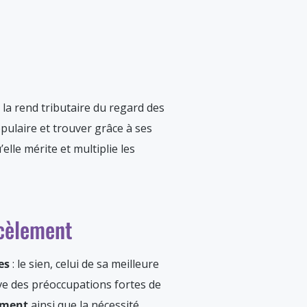
 la rend tributaire du regard des
opulaire et trouver grâce à ses
elle mérite et multiplie les
rcèlement
res
: le sien, celui de sa meilleure
ve des préoccupations fortes de
ement
ainsi que la nécessité