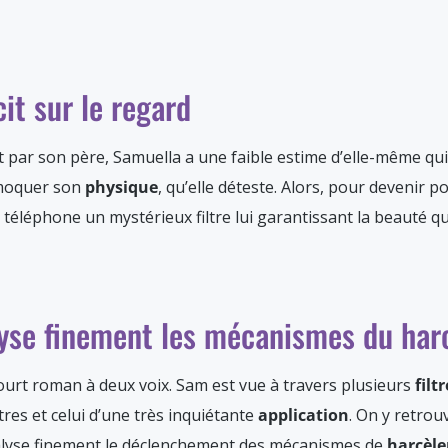
cit sur le regard
t par son père, Samuella a une faible estime d’elle-même qui
 moquer son
physique
, qu’elle déteste. Alors, pour devenir p
téléphone un mystérieux filtre lui garantissant la beauté qu’
lyse finement les mécanismes du ha
court roman à deux voix. Sam est vue à travers plusieurs
filt
res et celui d’une très inquiétante
application
. On y retrou
nalyse finement le déclenchement des mécanismes de
harcèl