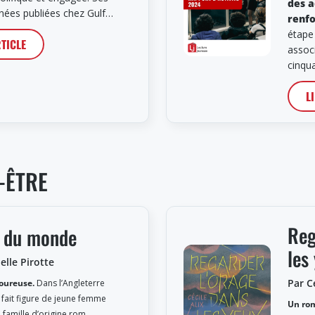
des a
nées publiées chez Gulf…
renf
étape
RTICLE
assoc
cinqu
L
-ÊTRE
Reg
 du monde
les
lle Pirotte
Par Cé
oureuse.
Dans l’Angleterre
ty fait figure de jeune femme
Un rom
 famille d’origine rom.…