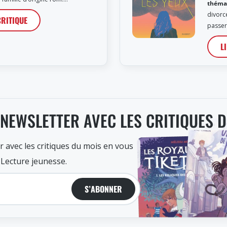
théma
divorc
CRITIQUE
passer
L
 NEWSLETTER AVEC LES CRITIQUES 
r avec les critiques du mois en vous
 Lecture jeunesse.
S’ABONNER