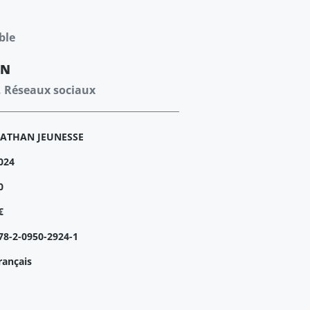
ble
ON
e, Réseaux sociaux
ATHAN JEUNESSE
024
0
€
78-2-0950-2924-1
rançais