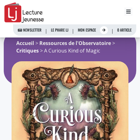
Aller
au
NEWSLETTER
LE PHARE LJ
MON ESPACE
0 ARTICLE
contenu
Accueil
>
Ressources de l'Observatoire
>
Critiques
> A Curious Kind of Magic