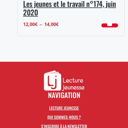
Les jeunes et le travail n°174, juin
2020
Plage
12,00
€
–
14,00
€
de
prix :
12,00€
à
14,00€
NAVIGATION
LECTURE JEUNESSE
QUI SOMMES-NOUS ?
S’INSCRIRE À LA NEWSLETTER