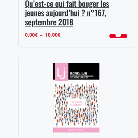
Qu’est-ce qui fait bouger les
jeunes aujourd’hui ? n°167,
septembre 2018
Plage
0,00
€
–
10,00
€
de
prix :
0,00€
à
10,00€