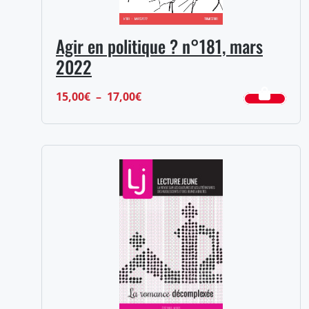
Agir en politique ? n°181, mars
2022
Plage
15,00
€
–
17,00
€
de
prix :
15,00€
à
17,00€