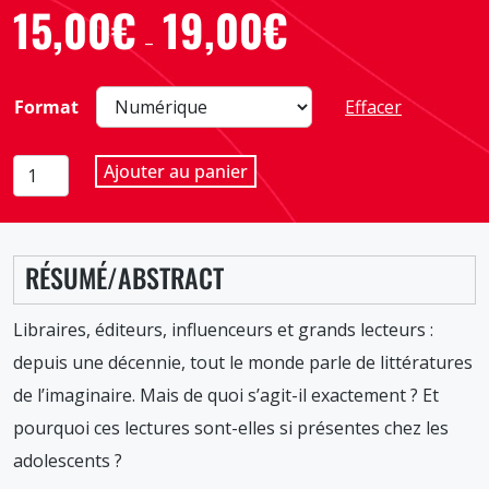
15,00
€
19,00
€
Plage
–
de
prix :
Format
Effacer
15,00€
à
quantité
Ajouter au panier
19,00€
de
Les
littératures
RÉSUMÉ/ABSTRACT
de
l'imaginaire
N°
Libraires, éditeurs, influenceurs et grands lecteurs :
185,
depuis une décennie, tout le monde parle de littératures
mars
de l’imaginaire. Mais de quoi s’agit-il exactement ? Et
2023
pourquoi ces lectures sont-elles si présentes chez les
adolescents ?