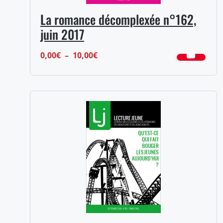
La romance décomplexée n°162,
juin 2017
Plage
0,00
€
–
10,00
€
de
prix :
0,00€
à
10,00€