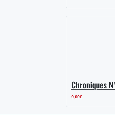
Chroniques N
0,00
€