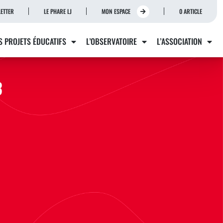
ETTER
LE PHARE LJ
MON ESPACE
0 ARTICLE
S PROJETS ÉDUCATIFS
L’OBSERVATOIRE
L’ASSOCIATION
3