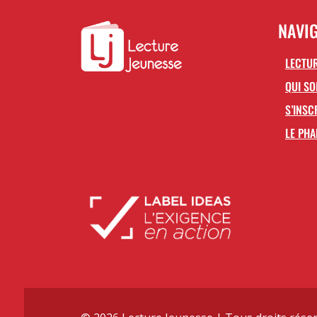
NAVI
LECTUR
QUI S
S’INSC
LE PHA