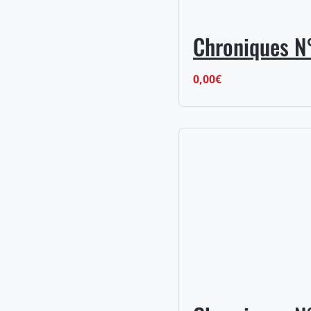
Chroniques N
0,00
€