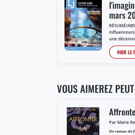
l'imagin
mars 2
RÉSUMÉ/ABST
influenceurs
une décenni
VOIR LE
VOUS AIMEREZ PEUT
Affronte
Par Marie R
Un roman de