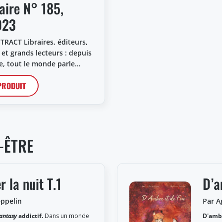
aire N° 185,
023
RACT Libraires, éditeurs,
 et grands lecteurs : depuis
e, tout le monde parle…
 PRODUIT
-ÊTRE
r la nuit T.1
D’a
eppelin
Par 
fantasy
addictif.
Dans un monde
D'ambr