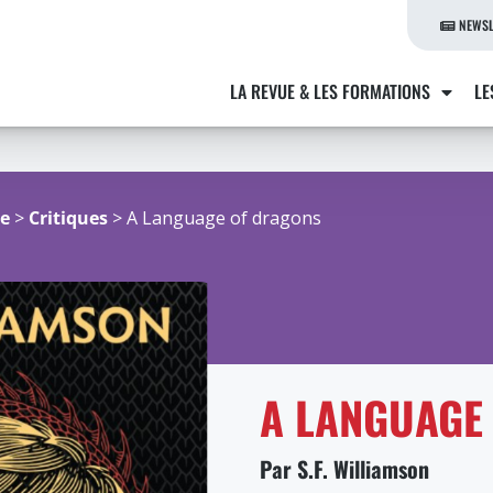
NEWSL
LA REVUE & LES FORMATIONS
LE
re
>
Critiques
> A Language of dragons
A LANGUAGE
Par S.F. Williamson