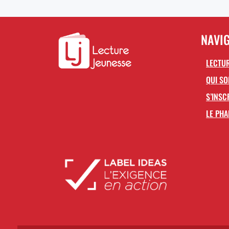
NAVI
LECTUR
QUI S
S’INSC
LE PHA