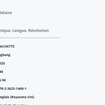
édiaire
stique, Langue, Révolution
ACHETTE
igbang
025
48
5.9€
78-2-3623-1468-1
nglais (Royaume Uni)