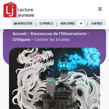
Aller
au
NEWSLETTER
LE PHARE LJ
MON ESPACE
0 ARTICLE
contenu
Accueil
>
Ressources de l'Observatoire
>
Critiques
> Contrer les brumes