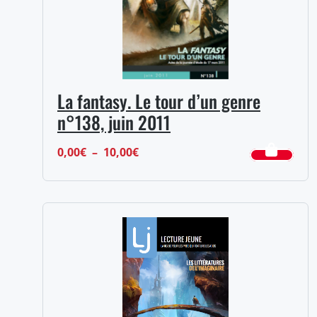
La fantasy. Le tour d’un genre
n°138, juin 2011
Plage
0,00
€
–
10,00
€
de
prix :
0,00€
à
10,00€