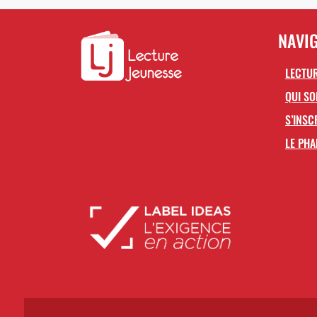
NAVI
LECTUR
QUI S
S’INSC
LE PHA