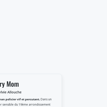
rry Mom
ylvie Allouche
an policier vif et percutant.
Dans un
er sensible du 19ème arrondissement