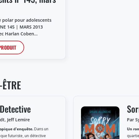
 polar pour adolescents
NE 145 | MARS 2013
vec Harlan Coben…
 PRODUIT
-ÊTRE
Detective
So
dt, Jeff Lemire
Par S
opique d'enquête.
Dans un
Un rom
que futuriste, un détective
quarti