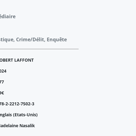
édiaire
stique, Crime/Délit, Enquête
OBERT LAFFONT
024
77
9€
78-2-2212-7502-3
nglais (Etats-Unis)
adelaine Nasalik