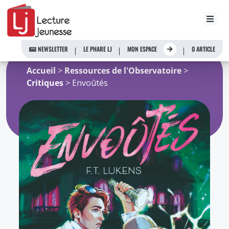
Aller
au
NEWSLETTER
LE PHARE LJ
MON ESPACE
0 ARTICLE
contenu
Accueil
>
Ressources de l'Observatoire
>
Critiques
> Envoûtés