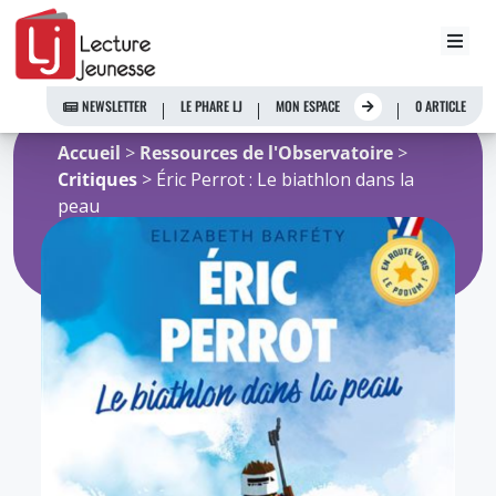
Aller
au
NEWSLETTER
LE PHARE LJ
MON ESPACE
0 ARTICLE
contenu
Accueil
>
Ressources de l'Observatoire
>
Critiques
> Éric Perrot : Le biathlon dans la
peau