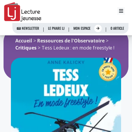
Aller
au
NEWSLETTER
LE PHARE LJ
MON ESPACE
0 ARTICLE
contenu
Accueil
>
Ressources de l'Observatoire
>
Critiques
> Tess Ledeux : en mode freestyle !