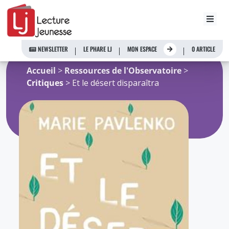
Aller
au
NEWSLETTER
LE PHARE LJ
MON ESPACE
0 ARTICLE
contenu
Accueil
>
Ressources de l'Observatoire
>
Critiques
> Et le désert disparaîtra