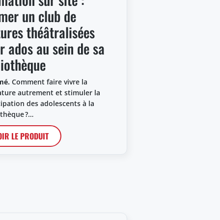
mer un club de
tures théâtralisées
r ados au sein de sa
liothèque
mé.
Comment faire vivre la
rature autrement et stimuler la
cipation des adolescents à la
othèque ?…
OIR LE PRODUIT