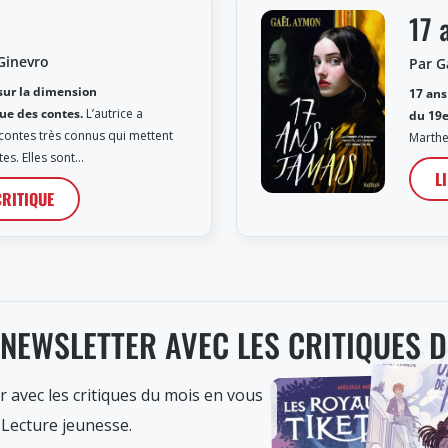
17 
Ginevro
Par 
sur la dimension
17 ans
ue des contes.
L’autrice a
du 19e
contes très connus qui mettent
Marthe
ttes. Elles sont…
L
CRITIQUE
 NEWSLETTER AVEC LES CRITIQUES 
r avec les critiques du mois en vous
 Lecture jeunesse.