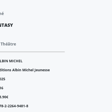
mé
NTASY
 Théâtre
LBIN MICHEL
ditions Albin Michel Jeunesse
025
16
8.90€
78-2-2264-9481-8