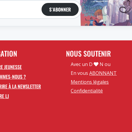
S’ABONNER
GATION
NOUS SOUTENIR
Avec un D
N ou
E JEUNESSE
En vous
ABONNANT
OMMES-NOUS ?
Mentions légales
RIRE À LA NEWSLETTER
Confidentialité
RE LJ