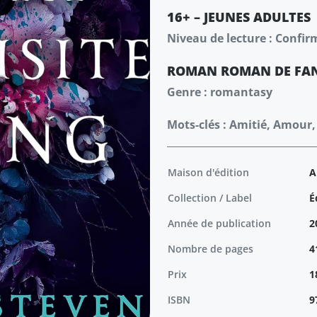
16+ – JEUNES ADULTES
Niveau de lecture : Confir
ROMAN
ROMAN
DE FA
Genre : romantasy
Mots-clés : Amitié, Amour,
Maison d'édition
A
Collection / Label
É
Année de publication
2
Nombre de pages
4
Prix
1
ISBN
9