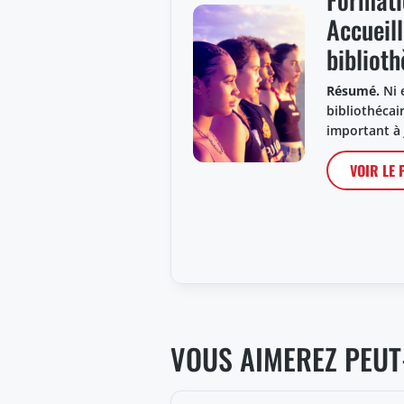
Accueill
bibliot
Résumé.
Ni 
bibliothécai
important à
VOIR LE
VOUS AIMEREZ PEUT