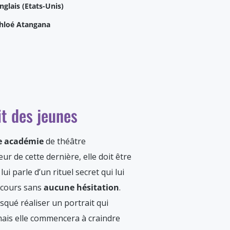
nglais (Etats-Unis)
hloé Atangana
it des jeunes
se académie
de théâtre
r de cette dernière, elle doit être
ui parle d’un rituel secret qui lui
ecours sans
aucune hésitation
.
asqué réaliser un portrait qui
 mais elle commencera à craindre