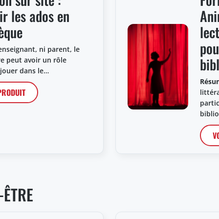
ir les ados en
Ani
hèque
lec
pou
enseignant, ni parent, le
bib
re peut avoir un rôle
 jouer dans le…
Résu
 PRODUIT
litté
parti
bibli
V
-ÊTRE