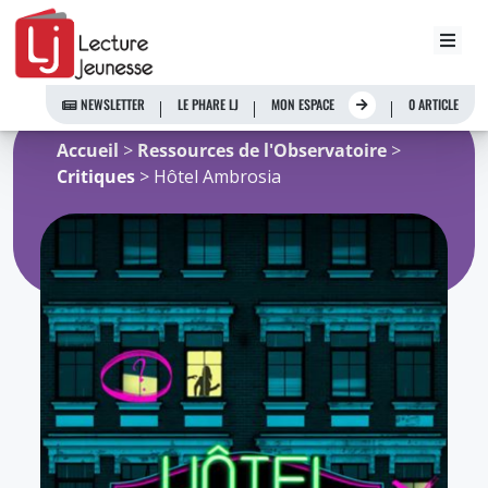
Aller
au
NEWSLETTER
LE PHARE LJ
MON ESPACE
0 ARTICLE
contenu
Accueil
>
Ressources de l'Observatoire
>
Critiques
> Hôtel Ambrosia