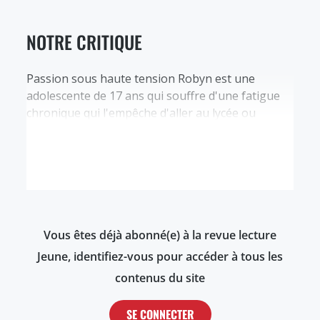
NOTRE CRITIQUE
Passion sous haute tension Robyn est une
adolescente de 17 ans qui souffre d'une fatigue
chronique qui l'empêche d'aller au lycée ou
d'avoir toute activité physique. Elle ne connaît pas
ses parents, morts à sa naissance, et n'a comme
socialisation que sa grand-tante ou des amies
qu'elle se fait en ligne. La passion de Robyn…
Vous êtes déjà abonné(e) à la revue lecture
Jeune, identifiez-vous pour accéder à tous les
contenus du site
SE CONNECTER