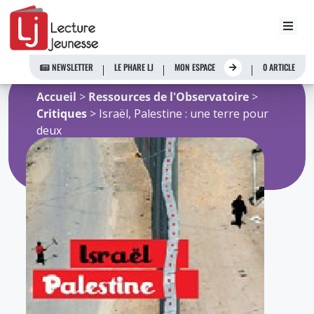
Aller
au
NEWSLETTER
LE PHARE LJ
MON ESPACE
0 ARTICLE
contenu
Accueil
>
Ressources de l'Observatoire
>
Critiques
> Israël, Palestine : une terre pour
deux