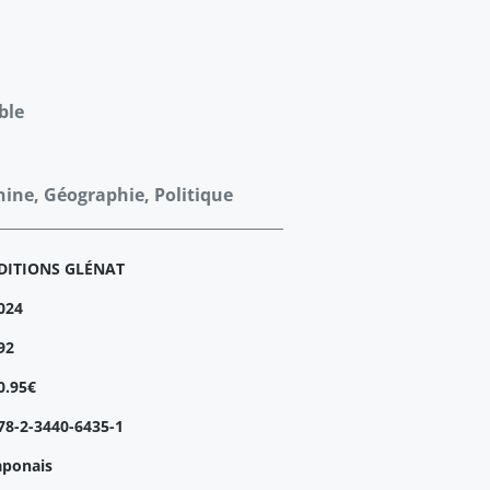
ble
nine, Géographie, Politique
DITIONS GLÉNAT
024
92
0.95€
78-2-3440-6435-1
aponais