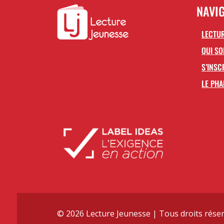
NAVI
LECTUR
QUI S
S’INSC
LE PHA
© 2026 Lecture Jeunesse | Tous droits réser