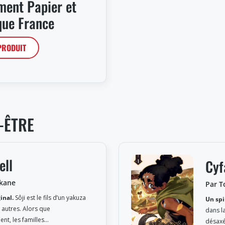
ent Papier et
ue France
 PRODUIT
-ÊTRE
ell
Cyf
Okane
Par T
inal.
Sôji est le fils d’un yakuza
Un spi
autres. Alors que
dans l
ent, les familles…
désaxé