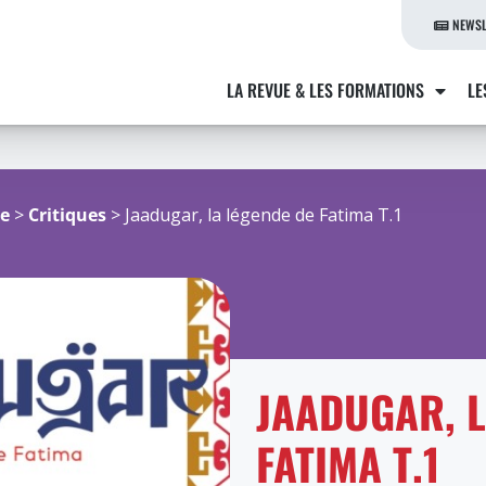
NEWSL
LA REVUE & LES FORMATIONS
LE
re
>
Critiques
> Jaadugar, la légende de Fatima T.1
JAADUGAR, L
FATIMA T.1