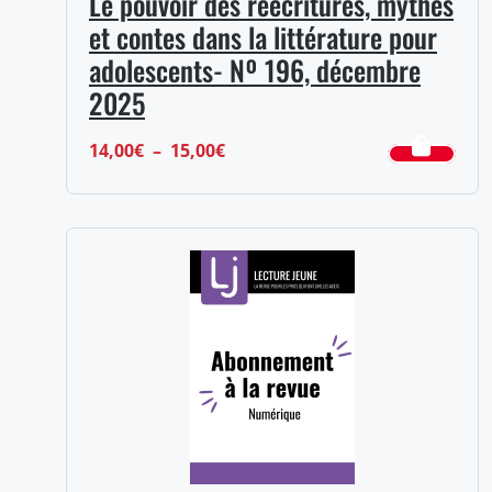
Le pouvoir des réécritures, mythes
et contes dans la littérature pour
adolescents- Nº 196, décembre
2025
Plage
14,00
€
–
15,00
€
de
prix :
14,00€
à
15,00€