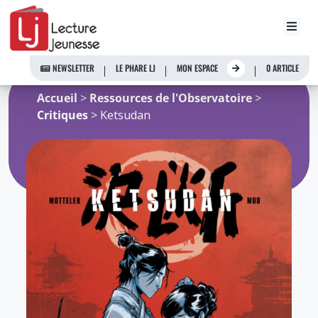
Aller
au
NEWSLETTER
LE PHARE LJ
MON ESPACE
0 ARTICLE
contenu
Accueil
>
Ressources de l'Observatoire
>
Critiques
> Ketsudan