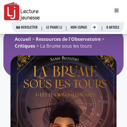
Aller
au
NEWSLETTER
LE PHARE LJ
MON ESPACE
0 ARTICLE
contenu
Accueil
>
Ressources de l'Observatoire
>
Critiques
> La Brume sous les tours