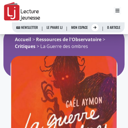
Aller
au
NEWSLETTER
LE PHARE LJ
MON ESPACE
0 ARTICLE
contenu
Accueil
>
Ressources de l'Observatoire
>
Critiques
> La Guerre des ombres