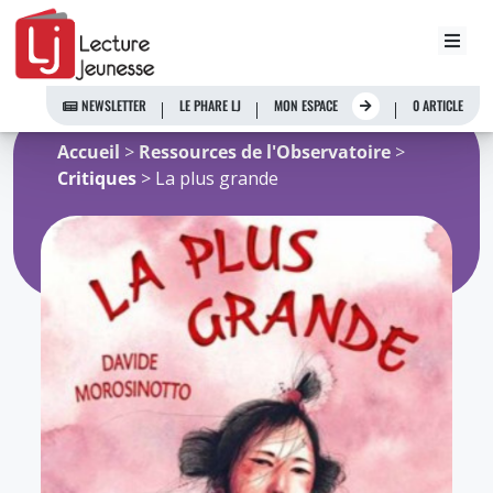
Aller
au
NEWSLETTER
LE PHARE LJ
MON ESPACE
0 ARTICLE
contenu
Accueil
>
Ressources de l'Observatoire
>
Critiques
> La plus grande