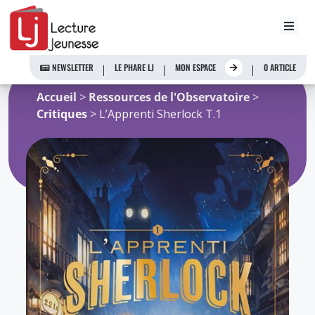
Aller
au
NEWSLETTER
LE PHARE LJ
MON ESPACE
0 ARTICLE
contenu
Accueil
>
Ressources de l'Observatoire
>
Critiques
> L’Apprenti Sherlock T.1