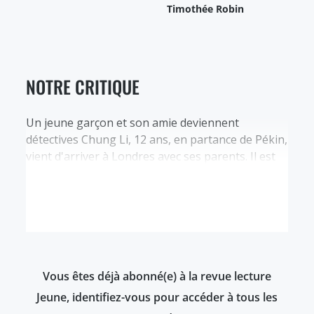
Timothée Robin
NOTRE CRITIQUE
Un jeune garçon et son amie deviennent
détectives Chung Li, 12 ans, en partance de Pékin,
vient d'arriver à Londres avec ses parents. Il est
fou de joie quand il découvre qu’il habite la même
rue que son idole, Sherlock Holmes. Lorsque sa
maison est cambriolée – les voleurs n’ont
emporté qu’un tableau sans valeur…
Vous êtes déjà abonné(e) à la revue lecture
Jeune, identifiez-vous pour accéder à tous les