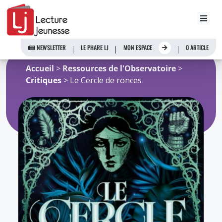
Aller
au
NEWSLETTER
LE PHARE LJ
MON ESPACE
0 ARTICLE
contenu
Accueil
>
Ressources de l'Observatoire
>
Critiques
> Le Cercle de ronces