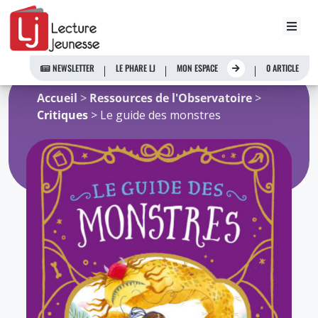
Aller
au
NEWSLETTER
LE PHARE LJ
MON ESPACE
0 ARTICLE
contenu
Accueil
>
Ressources de l'Observatoire
>
Critiques
> Le guide des monstres