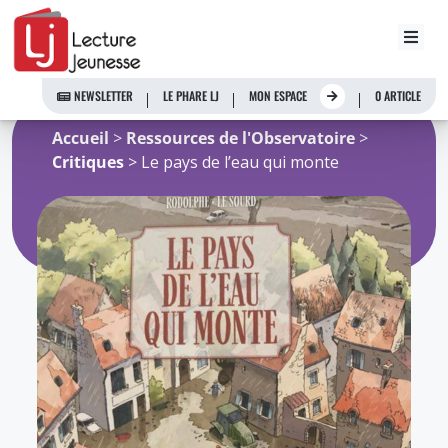
Aller
au
NEWSLETTER
LE PHARE LJ
MON ESPACE
0 ARTICLE
contenu
Accueil
>
Ressources de l'Observatoire
>
Critiques
> Le pays de l’eau qui monte