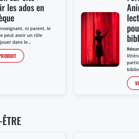
ir les ados en
Ani
hèque
lec
pou
enseignant, ni parent, le
bib
re peut avoir un rôle
 jouer dans le…
Résu
 PRODUIT
litté
parti
bibli
V
-ÊTRE