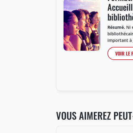
Accueill
bibliot
Résumé.
Ni 
bibliothécai
important à
VOIR LE
VOUS AIMEREZ PEUT