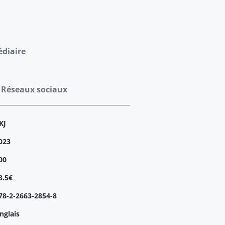
édiaire
, Réseaux sociaux
KJ
023
00
8.5€
78-2-2663-2854-8
nglais