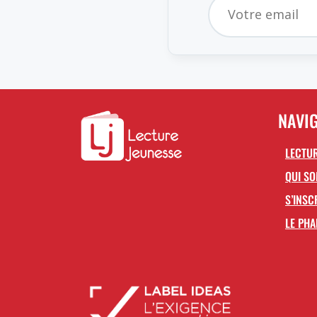
NAVI
LECTUR
QUI S
S’INSC
LE PHA