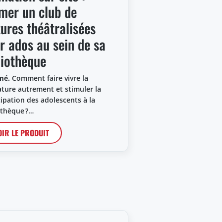
mer un club de
tures théâtralisées
r ados au sein de sa
liothèque
mé.
Comment faire vivre la
rature autrement et stimuler la
cipation des adolescents à la
othèque ?…
OIR LE PRODUIT