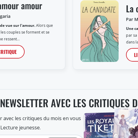
amour amour
La 
garia
Par M
de vue sur l'amour.
Alors que
Une ca
 les couples se forment et se
par sa
ne ressent…
dans l
CRITIQUE
L
 NEWSLETTER AVEC LES CRITIQUES 
r avec les critiques du mois en vous
 Lecture jeunesse.