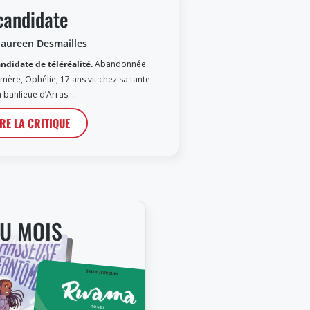
candidate
aureen Desmailles
ndidate de téléréalité.
Abandonnée
 mère, Ophélie, 17 ans vit chez sa tante
a banlieue d’Arras.…
IRE LA CRITIQUE
DU MOIS