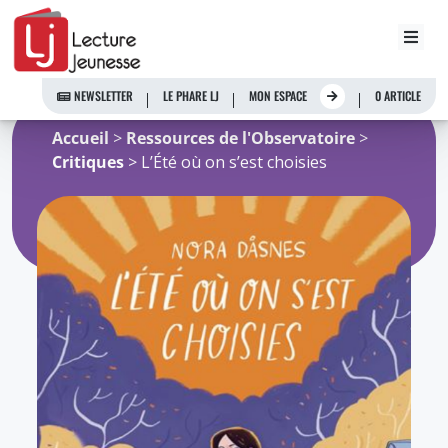
Aller
au
NEWSLETTER
LE PHARE LJ
MON ESPACE
0 ARTICLE
contenu
Accueil
>
Ressources de l'Observatoire
>
Critiques
> L’Été où on s’est choisies