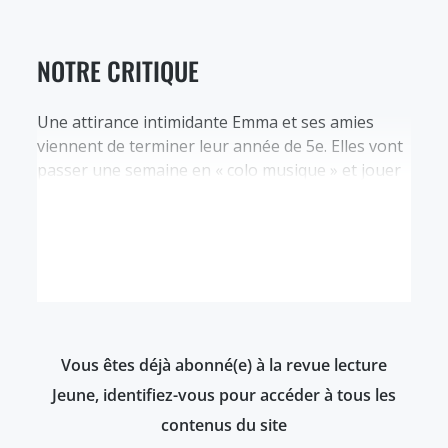
NOTRE CRITIQUE
Une attirance intimidante Emma et ses amies
viennent de terminer leur année de 5e. Elles vont
passer une semaine en « colo musique » et jouer
ensemble dans leur orchestre. Emma aimerait
profiter de l’occasion pour se rapprocher de
Mariam et lui avouer qu’elle voudrait qu’elles
soient « plus qu’amies ». Mais elle ne sait pas
comment s’y prendre :…
Vous êtes déjà abonné(e) à la revue lecture
Jeune, identifiez-vous pour accéder à tous les
contenus du site