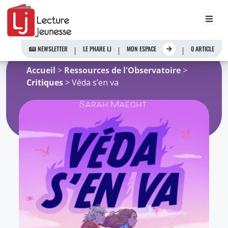
Aller
au
NEWSLETTER
LE PHARE LJ
MON ESPACE
0 ARTICLE
contenu
Accueil
>
Ressources de l'Observatoire
>
Critiques
> Véda s’en va