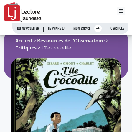
Aller
au
NEWSLETTER
LE PHARE LJ
MON ESPACE
0 ARTICLE
contenu
Accueil
>
Ressources de l'Observatoire
>
Critiques
> L’île crocodile