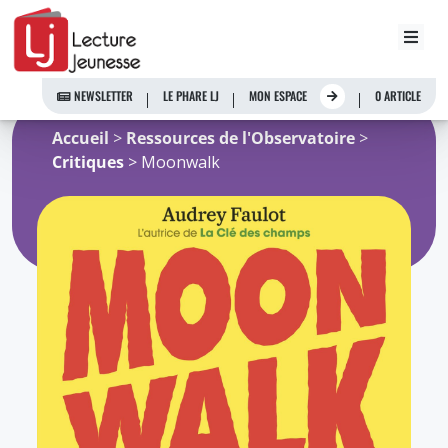
Aller
au
NEWSLETTER
LE PHARE LJ
MON ESPACE
0 ARTICLE
contenu
Accueil
>
Ressources de l'Observatoire
>
Critiques
> Moonwalk