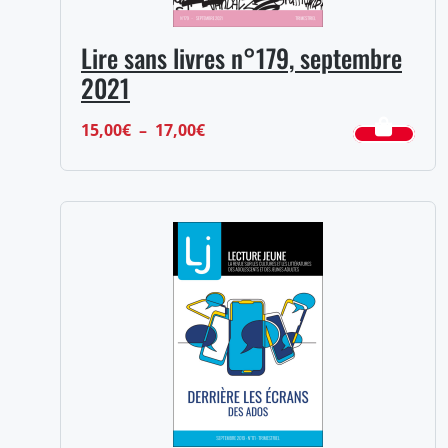
Lire sans livres n°179, septembre
2021
Plage
15,00
€
–
17,00
€
de
prix :
15,00€
à
17,00€