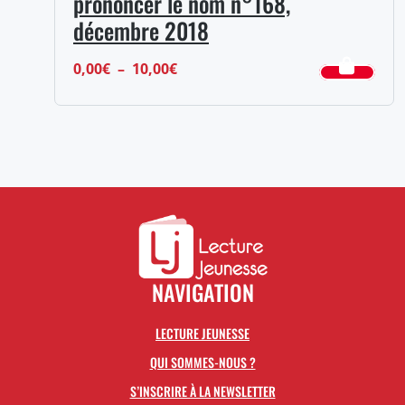
prononcer le nom n°168,
décembre 2018
Plage
0,00
€
–
10,00
€
de
prix :
0,00€
à
10,00€
NAVIGATION
LECTURE JEUNESSE
QUI SOMMES-NOUS ?
S’INSCRIRE À LA NEWSLETTER