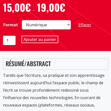
15,00
€
19,00
€
Plage
–
de
prix :
Format
Effacer
15,00€
à
quantité
Ajouter au panier
19,00€
de
Écrire
à
RÉSUMÉ/ABSTRACT
l'adolescence
N°
189,
Tandis que l’écriture, sa pratique et son apprentissage
mars
réinvestissent aujourd’hui l’espace public, le champ de
2024
l’écrit se trouve profondément redessiné sous
l’influence des nouvelles technologies. En ouvrant de
nouveaux espaces (plateformes, réseaux sociaux,