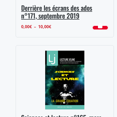
Derrière les écrans des ados
n°171, septembre 2019
Plage
0,00
€
–
10,00
€
de
prix :
0,00€
à
10,00€