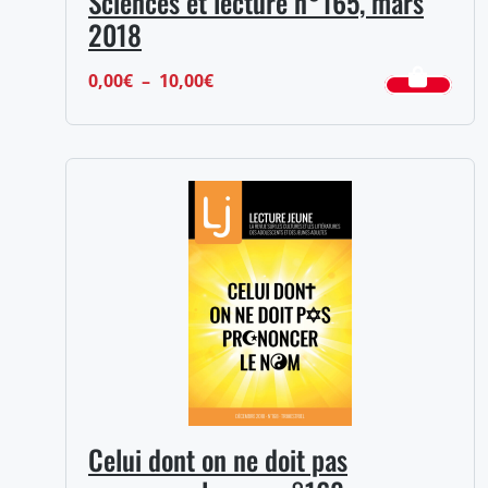
Sciences et lecture n°165, mars
2018
Plage
0,00
€
–
10,00
€
de
prix :
0,00€
à
10,00€
Celui dont on ne doit pas