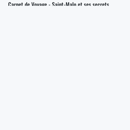
Carnet de Voyage - Saint-Malo et ses secrets
The endless Nightmare
La quête du trésor
Hypermonde
L'atelier d'écrivain