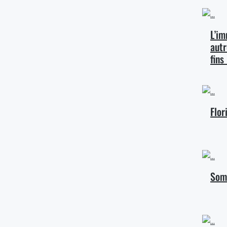
L’im
autr
fins
Flor
Som