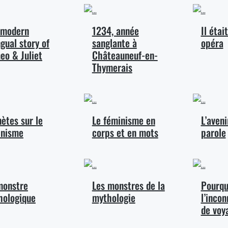
 modern
1234, année
Il étai
ngual story of
sanglante à
opéra
eo & Juliet
Châteauneuf-en-
Thymerais
ètes sur le
Le féminisme en
L’aven
inisme
corps et en mots
parole
monstre
Les monstres de la
Pourquo
hologique
mythologie
l’incon
de voy