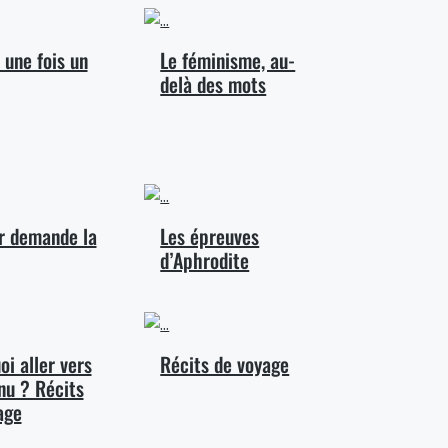
t une fois un
Le féminisme, au-
delà des mots
ir demande la
Les épreuves
d’Aphrodite
i aller vers
Récits de voyage
nu ? Récits
age