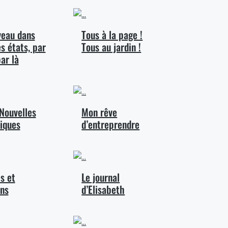
veau dans
Tous à la page !
s états, par
Tous au jardin !
par là
 Nouvelles
Mon rêve
iques
d’entreprendre
s et
Le journal
ns
d’Elisabeth