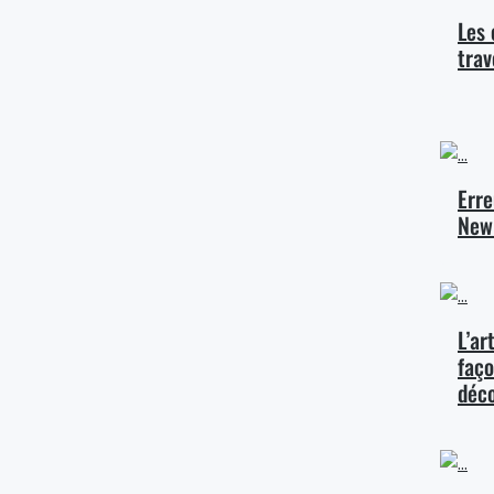
Les 
trav
Erre
New
L’ar
faço
déco