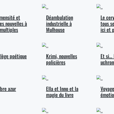
mensité et
Déambulation
Le cer
es nouvelles à
industrielle à
tous se
 multiples
Mulhouse
ici et 
ilège poétique
Krimi, nouvelles
Et si…
policières
uchron
bre azur
Ella et Inno et la
Voyage
magie du livre
émotio