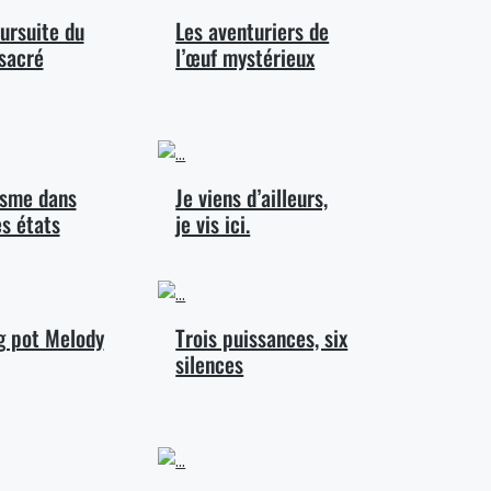
oursuite du
Les aventuriers de
sacré
l’œuf mystérieux
isme dans
Je viens d’ailleurs,
es états
je vis ici.
g pot Melody
Trois puissances, six
silences