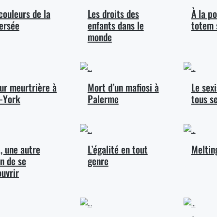
couleurs de la
Les droits des
À la p
ersée
enfants dans le
totem 
monde
ur meurtrière à
Mort d’un mafiosi à
Le sex
-York
Palerme
tous s
t, une autre
L’égalité en tout
Meltin
n de se
genre
uvrir