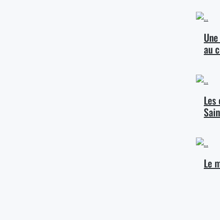
Une 
au c
Les 
Sain
Le m