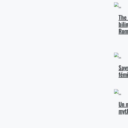
The
bili
Rom
Sayn
fém
Un 
myt