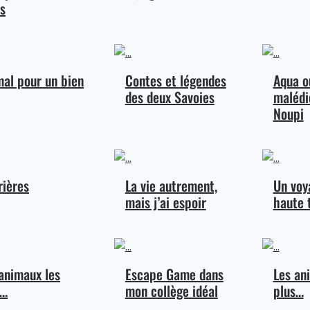
s
al pour un bien
Contes et légendes
Aqua o
des deux Savoies
malédi
Noupi
rières
La vie autrement,
Un voy
mais j’ai espoir
haute 
animaux les
Escape Game dans
Les an
s…
mon collège idéal
plus…