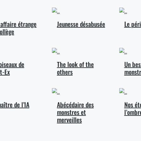
affaire étrange
Jeunesse désabusée
Le pér
ollège
oiseaux de
The look of the
Un bes
t-Ex
others
monstr
aître de l’IA
Abécédaire des
Nos ét
monstres et
l’ombr
merveilles