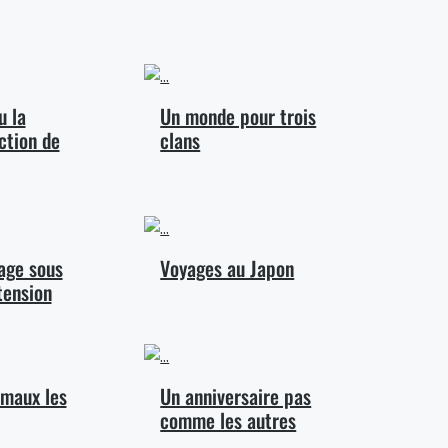
u la
Un monde pour trois
ction de
clans
age sous
Voyages au Japon
tension
imaux les
Un anniversaire pas
comme les autres