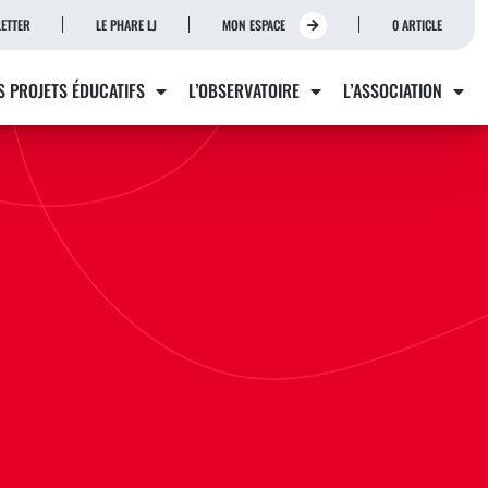
ETTER
LE PHARE LJ
MON ESPACE
0 ARTICLE
S PROJETS ÉDUCATIFS
L’OBSERVATOIRE
L’ASSOCIATION