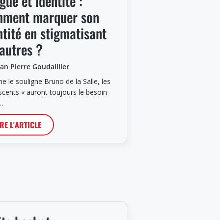
gue et identité :
ment marquer son
ntité en stigmatisant
 autres ?
ean Pierre Goudaillier
 le souligne Bruno de la Salle, les
scents « auront toujours le besoin
…
IRE L'ARTICLE