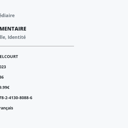
édiaire
MENTAIRE
le, Identité
ELCOURT
023
36
9.99€
78-2-4130-8088-6
rançais