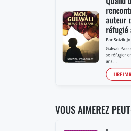
Quand d
rencont
auteur 
réfugié
Par Soizik J
Gulwali Passa
se réfugier e
ans.…
LIRE L'A
VOUS AIMEREZ PEUT