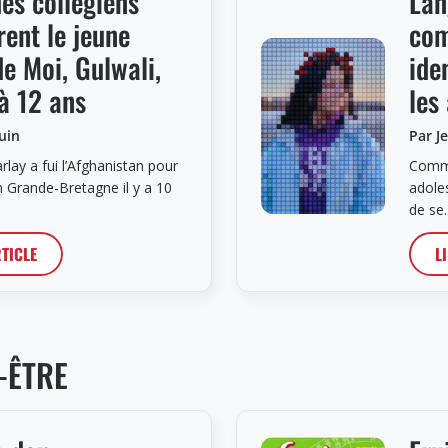
es collégiens
Lan
rent le jeune
com
de Moi, Gulwali,
ide
 à 12 ans
les
ouin
Par J
rlay a fui l’Afghanistan pour
Comme
n Grande-Bretagne il y a 10
adole
de se
RTICLE
L
-ÊTRE