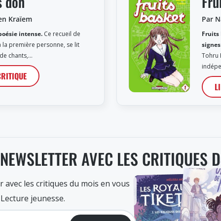
s don
Fru
en Kraïem
Par N
poésie intense.
Ce recueil de
Fruits
 la première personne, se lit
signes
de chants,…
Tohru 
indépe
CRITIQUE
L
 NEWSLETTER AVEC LES CRITIQUES 
r avec les critiques du mois en vous
 Lecture jeunesse.