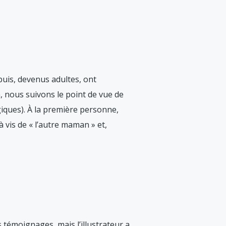
 puis, devenus adultes, ont
, nous suivons le point de vue de
giques). À la première personne,
 à vis de « l’autre maman » et,
s témoignages, mais l’illustrateur a