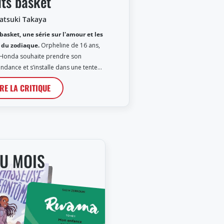
its basket
atsuki Takaya
 basket, une série sur l'amour et les
 du zodiaque.
Orpheline de 16 ans,
Honda souhaite prendre son
ndance et s’installe dans une tente…
IRE LA CRITIQUE
DU MOIS