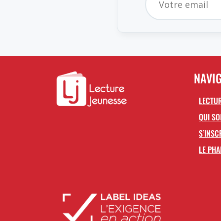
NAVI
LECTUR
QUI S
S’INSC
LE PHA