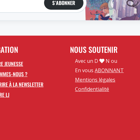
S’ABONNER
GATION
NOUS SOUTENIR
Avec un D
N ou
E JEUNESSE
En vous
ABONNANT
OMMES-NOUS ?
Mentions légales
RIRE À LA NEWSLETTER
Confidentialité
RE LJ