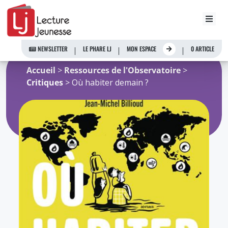
Aller
au
NEWSLETTER
LE PHARE LJ
MON ESPACE
0 ARTICLE
contenu
Accueil
>
Ressources de l'Observatoire
>
Critiques
> Où habiter demain ?