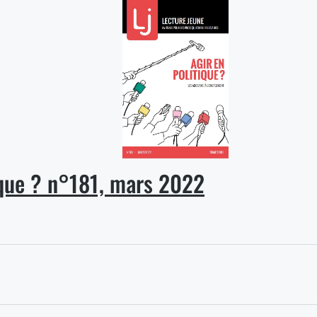
€
€
ique ? n°181, mars 2022
€