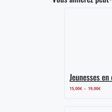
Jeunesses en
Plage
15,00
€
–
19,00
€
de
prix :