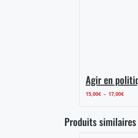
15,00
à
19,00
Agir en polit
Plage
15,00
€
–
17,00
€
de
prix :
Produits similaires
15,00
à