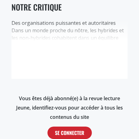
NOTRE CRITIQUE
Des organisations puissantes et autoritaires
Dans un monde proche du nôtre, les hybrides et
les non-hybrides cohabitent dans un équilibre
fragile. L'organisation hybride PHENYX, allié
officiel de l’ONU, y veille, tandis que le Pacificateur
met sa puissance incommensurable au service de
l’humanité. Ethan, 19 ans, jeune homme hybride
sans histoire, mais hostile à toute forme…
Vous êtes déjà abonné(e) à la revue lecture
Jeune, identifiez-vous pour accéder à tous les
contenus du site
SE CONNECTER