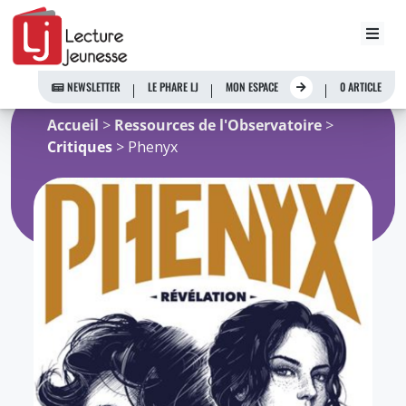
Aller
au
NEWSLETTER
LE PHARE LJ
MON ESPACE
0 ARTICLE
contenu
Accueil
>
Ressources de l'Observatoire
>
Critiques
> Phenyx