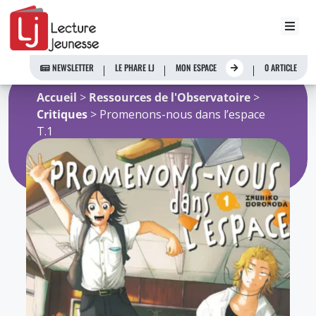
Aller
au
NEWSLETTER
LE PHARE LJ
MON ESPACE
0 ARTICLE
contenu
Accueil
>
Ressources de l'Observatoire
>
Critiques
> Promenons-nous dans l’espace
T.1