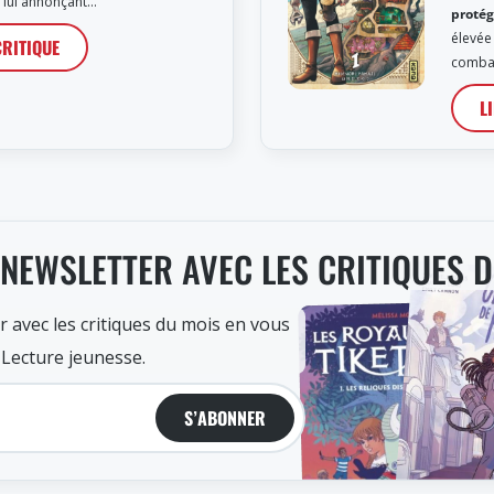
l lui annonçant…
protég
élevée 
CRITIQUE
combat
L
 NEWSLETTER AVEC LES CRITIQUES 
r avec les critiques du mois en vous
 Lecture jeunesse.
S’ABONNER