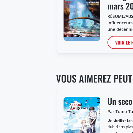
mars 2
RÉSUMÉ/ABST
influenceurs
une décenni
VOIR LE
VOUS AIMEREZ PEUT
Un seco
Par Tomo T
Un thriller fa
club d’arts pla