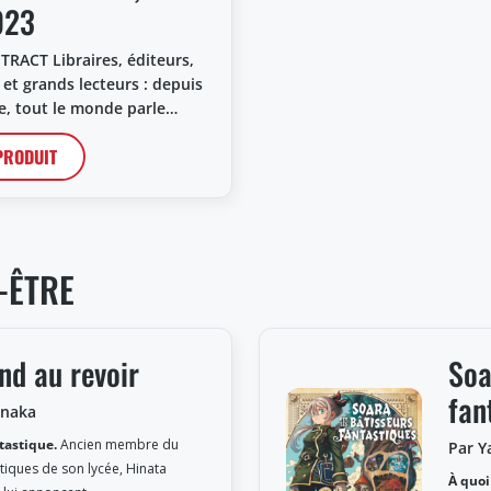
023
RACT Libraires, éditeurs,
 et grands lecteurs : depuis
e, tout le monde parle…
 PRODUIT
-ÊTRE
nd au revoir
Soa
fan
anaka
ntastique.
Ancien membre du
Par Y
stiques de son lycée, Hinata
À quoi