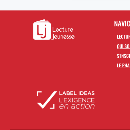
NAVI
LECTUR
QUI S
S’INSC
LE PHA