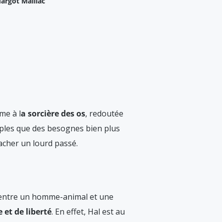
argot Maillac
me à l
a sorcière des os
, redoutée
imples que des besognes bien plus
acher un lourd passé.
 entre un homme-animal et une
et de liberté
. En effet, Hal est au