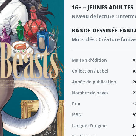
16+ – JEUNES ADULTES
Niveau de lecture : Interm
BANDE DESSINÉE
FANT
Mots-clés : Créature fanta
Maison d'édition
V
Collection / Label
A
Année de publication
2
Nombre de pages
2
Prix
1
ISBN
9
Langue d'origine
J