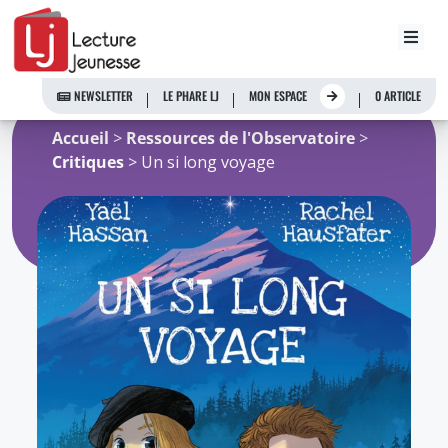
Aller
au
NEWSLETTER
LE PHARE LJ
MON ESPACE
0 ARTICLE
contenu
Accueil
>
Ressources de l'Observatoire
>
Critiques
> Un si long voyage