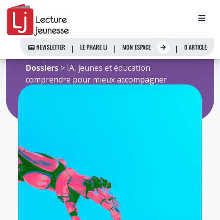
Aller
youpa
au
contenu
NEWSLETTER
LE PHARE LJ
MON ESPACE
0 ARTICLE
Accueil
>
Ressources de l'Observatoire
>
Dossiers
> IA, jeunes et éducation :
comprendre pour mieux accompagner